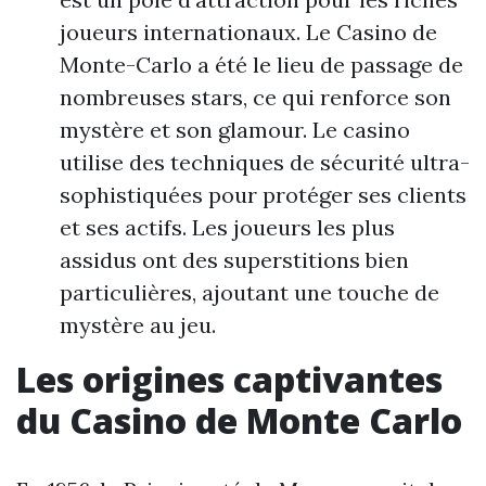
joueurs internationaux. Le Casino de
Monte-Carlo a été le lieu de passage de
nombreuses stars, ce qui renforce son
mystère et son glamour. Le casino
utilise des techniques de sécurité ultra-
sophistiquées pour protéger ses clients
et ses actifs. Les joueurs les plus
assidus ont des superstitions bien
particulières, ajoutant une touche de
mystère au jeu.
Les origines captivantes
du Casino de Monte Carlo