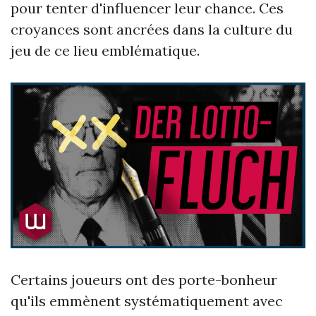
pour tenter d'influencer leur chance. Ces
croyances sont ancrées dans la culture du
jeu de ce lieu emblématique.
Certains joueurs ont des porte-bonheur
qu'ils emmènent systématiquement avec