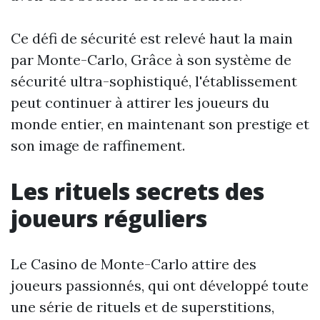
Ce défi de sécurité est relevé haut la main
par Monte-Carlo, Grâce à son système de
sécurité ultra-sophistiqué, l'établissement
peut continuer à attirer les joueurs du
monde entier, en maintenant son prestige et
son image de raffinement.
Les rituels secrets des
joueurs réguliers
Le Casino de Monte-Carlo attire des
joueurs passionnés, qui ont développé toute
une série de rituels et de superstitions,