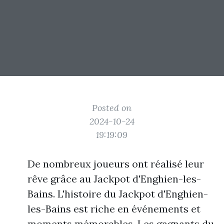
Posted on
2024-10-24
19:19:09
De nombreux joueurs ont réalisé leur
rêve grâce au Jackpot d'Enghien-les-
Bains. L'histoire du Jackpot d'Enghien-
les-Bains est riche en événements et
moments mémorables. Les gagnants du