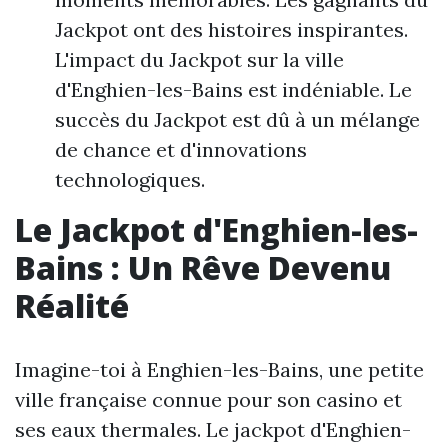
Jackpot ont des histoires inspirantes.
L'impact du Jackpot sur la ville
d'Enghien-les-Bains est indéniable. Le
succès du Jackpot est dû à un mélange
de chance et d'innovations
technologiques.
Le Jackpot d'Enghien-les-
Bains : Un Rêve Devenu
Réalité
Imagine-toi à Enghien-les-Bains, une petite
ville française connue pour son casino et
ses eaux thermales. Le jackpot d'Enghien-