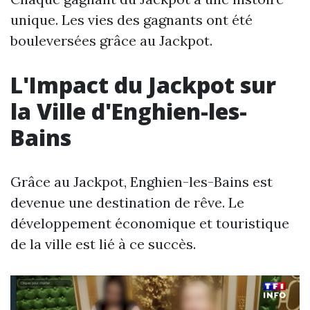
unique. Les vies des gagnants ont été
bouleversées grâce au Jackpot.
L'Impact du Jackpot sur
la Ville d'Enghien-les-
Bains
Grâce au Jackpot, Enghien-les-Bains est
devenue une destination de rêve. Le
développement économique et touristique
de la ville est lié à ce succès.