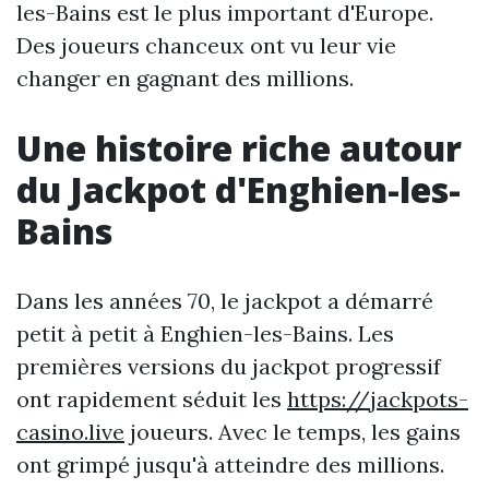
les-Bains est le plus important d'Europe.
Des joueurs chanceux ont vu leur vie
changer en gagnant des millions.
Une histoire riche autour
du Jackpot d'Enghien-les-
Bains
Dans les années 70, le jackpot a démarré
petit à petit à Enghien-les-Bains. Les
premières versions du jackpot progressif
ont rapidement séduit les
https://jackpots-
casino.live
joueurs. Avec le temps, les gains
ont grimpé jusqu'à atteindre des millions.