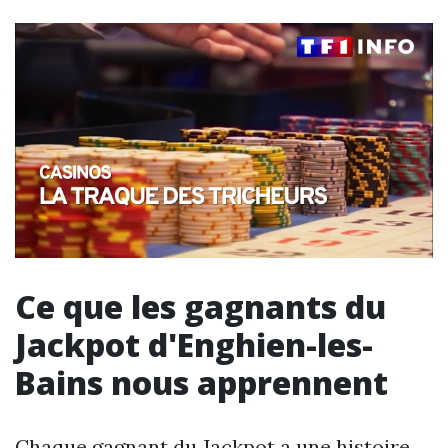
Ce que les gagnants du
Jackpot d'Enghien-les-
Bains nous apprennent
Chaque gagnant du Jackpot a une histoire