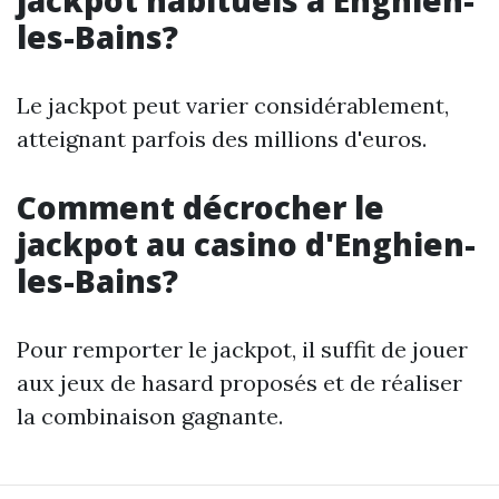
les-Bains?
Le jackpot peut varier considérablement,
atteignant parfois des millions d'euros.
Comment décrocher le
jackpot au casino d'Enghien-
les-Bains?
Pour remporter le jackpot, il suffit de jouer
aux jeux de hasard proposés et de réaliser
la combinaison gagnante.