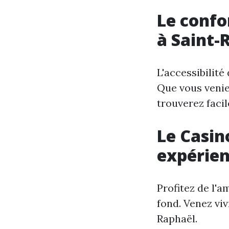
Le confo
à Saint-
L'accessibilité
Que vous venie
trouverez faci
Le Casin
expérien
Profitez de l'a
fond. Venez vi
Raphaël.