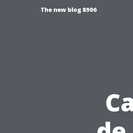
The new blog 8906
Ca
de