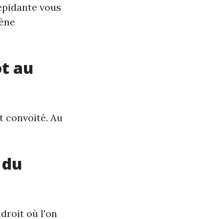
épidante vous
cène
ot au
t convoité. Au
 du
droit où l'on