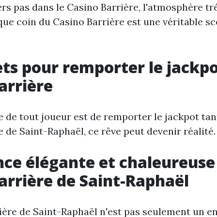
rs pas dans le Casino Barrière, l'atmosphère tr
que coin du Casino Barrière est une véritable s
ets pour remporter le jackp
arrière
ve de tout joueur est de remporter le jackpot tan
 de Saint-Raphaël, ce rêve peut devenir réalité.
ce élégante et chaleureuse
arrière de Saint-Raphaël
ière de Saint-Raphaël n'est pas seulement un en