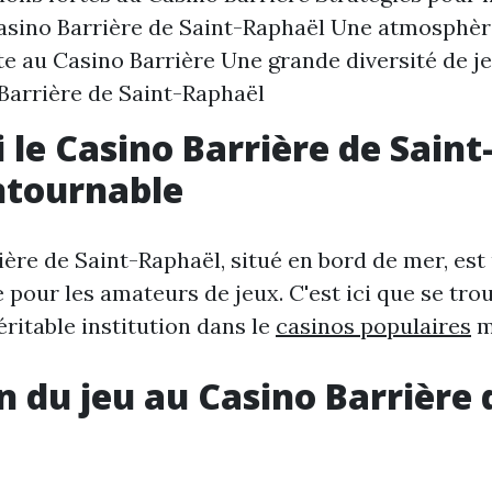
asino Barrière de Saint-Raphaël Une atmosphèr
te au Casino Barrière Une grande diversité de j
Barrière de Saint-Raphaël
 le Casino Barrière de Sain
ntournable
ière de Saint-Raphaël, situé en bord de mer, est
pour les amateurs de jeux. C'est ici que se tro
éritable institution dans le
casinos populaires
m
on du jeu au Casino Barrière 