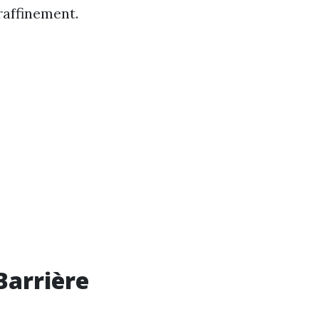
raffinement.
Barrière