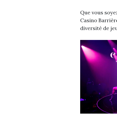
Que vous soyez
Casino Barrièr
diversité de je