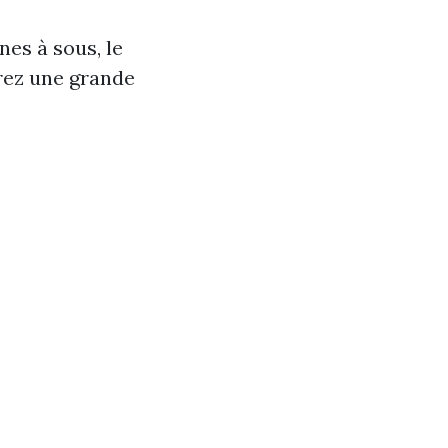
es à sous, le
rez une grande