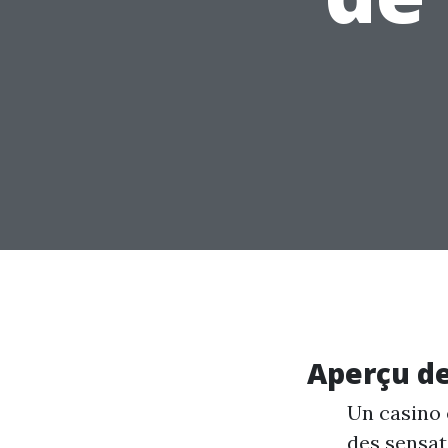
Aperçu de
Un casino 
des sensat