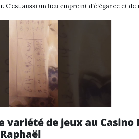
r. C'est aussi un lieu empreint d'élégance et de 
e variété de jeux au Casino 
-Raphaël