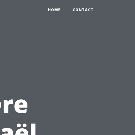
HOME
CONTACT
ère
aël