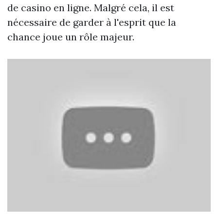
de casino en ligne. Malgré cela, il est
nécessaire de garder à l'esprit que la
chance joue un rôle majeur.