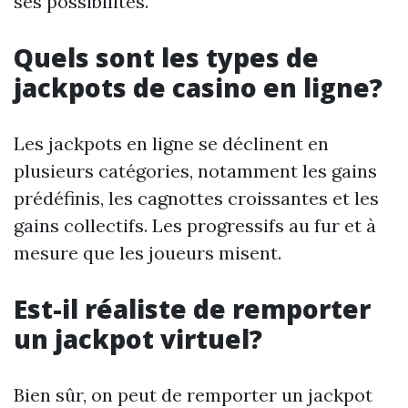
ses possibilités.
Quels sont les types de
jackpots de casino en ligne?
Les jackpots en ligne se déclinent en
plusieurs catégories, notamment les gains
prédéfinis, les cagnottes croissantes et les
gains collectifs. Les progressifs au fur et à
mesure que les joueurs misent.
Est-il réaliste de remporter
un jackpot virtuel?
Bien sûr, on peut de remporter un jackpot